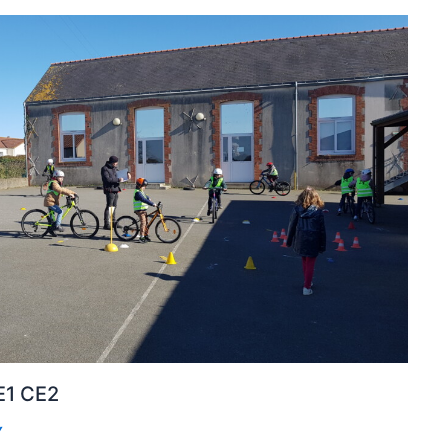
E1 CE2
Y