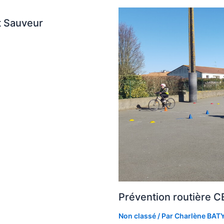
t Sauveur
Prévention routière C
Non classé
/ Par
Charlène BAT